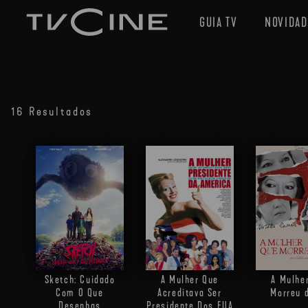
GUIA TV
NOVIDAD
16 Resultados
Sketch: Cuidado
A Mulher Que
A Mulhe
Com O Que
Acreditava Ser
Morreu 
Desenhas
Presidente Dos EUA