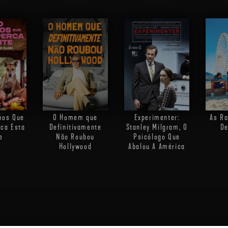
mos Que
O Homem que
Experimenter:
As Ra
rca Esta
Definitivamente
Stanley Milgram, O
D
e
Não Roubou
Psicólogo Que
Hollywood
Abalou A América