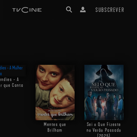
SUBSCREVER
endies - A
r que Canta
Mentes que
Sei o Que Fizeste
Brilham
no Verão Passado
(2025)