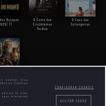
O Conto dos
O Caso dos
 dos Bosques
Crisântemos
Estrangeiros
2025)
T1
Tardios
mos cookies e/ou
técnico (cookies
or dos Anéis:
CONFIGURAR COOKIES
éis do Poder
T1
e serviço às suas
s seus interesses
ACEITAR TODOS