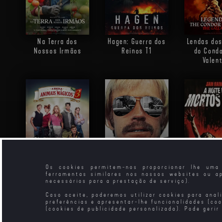
Na Terra dos
Hagen: Guerra dos
Lendas dos
Nossos Irmãos
Reinos
T1
do Condo
Valen
Os cookies permitem-nos proporcionar lhe uma 
ferramentas similares nos nossos websites ou a
A Escola dos
O Comando dos
A Noite
necessários para a prestação de serviço).
Animais Mágicos 3
Tigres Negros
Mortos-
(VP)
Caso aceite, poderemos utilizar cookies para anal
preferências e apresentar-lhe funcionalidades (co
(cookies de publicidade personalizada). Pode gerir