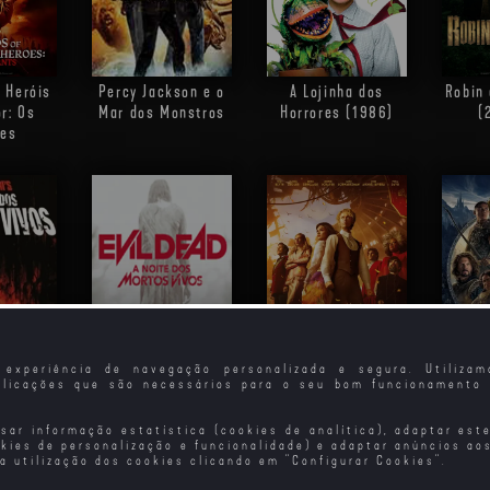
 Heróis
Percy Jackson e o
A Lojinha dos
Robin
r: Os
Mar dos Monstros
Horrores (1986)
(
tes
experiência de navegação personalizada e segura. Utiliza
plicações que são necessários para o seu bom funcionamento 
 dos
A Noite dos
The Hunger Games:
O Senh
Vivos
Mortos-Vivos
A Balada dos
Os An
(2013)
Pássaros e das
isar informação estatística (cookies de analítica), adaptar est
okies de personalização e funcionalidade) e adaptar anúncios ao
Serpentes
 a utilização dos cookies clicando em "
Configurar Cookies
".