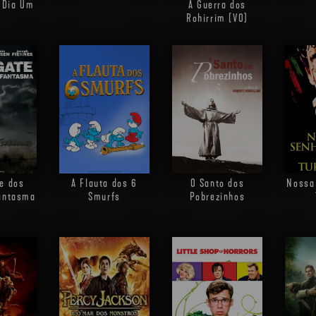
: Dia Um
A Guerra dos
Rohirrim (VO)
e dos
A Flauta dos 6
O Santo dos
Nossa
antasma
Smurfs
Pobrezinhos