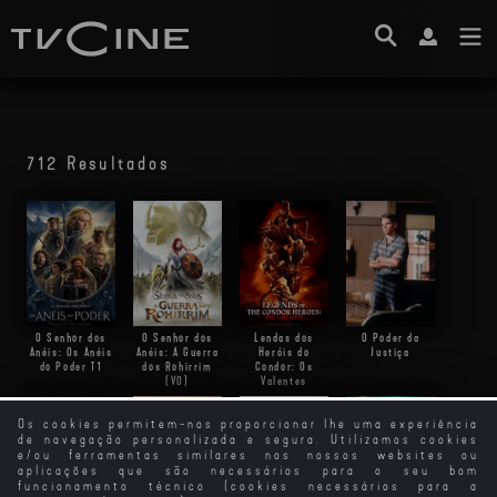
712 Resultados
O Senhor dos
O Senhor dos
Lendas dos
O Poder da
Anéis: Os Anéis
Anéis: A Guerra
Heróis do
Justiça
do Poder
T1
dos Rohirrim
Condor: Os
(VO)
Valentes
Os cookies permitem-nos proporcionar lhe uma experiência
de navegação personalizada e segura. Utilizamos cookies
e/ou ferramentas similares nos nossos websites ou
aplicações que são necessários para o seu bom
funcionamento técnico (cookies necessários para a