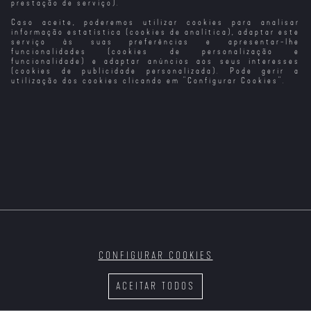
prestação de serviço).
Caso aceite, poderemos utilizar cookies para analisar
Poder Absoluto
O Poder da
A Mulher Que
O Lugar dos
Mudança
Acreditava Ser
Sonhos
informação estatística (cookies de analítica), adaptar este
Presidente Dos
serviço às suas preferências e apresentar-lhe
EUA
funcionalidades (cookies de personalização e
funcionalidade) e adaptar anúncios aos seus interesses
(cookies de publicidade personalizada). Pode gerir a
utilização dos cookies clicando em "
Configurar Cookies
".
A Maldição do
Percy Jackson e
Os Guardiões do
Os Enforcados
Vale dos Faraós
os Ladrões do
Museu (VP)
Olimpo
CONFIGURAR COOKIES
Os Infanticidas
Na Terra dos
O Resgate dos
Nossa Senhora
Nossos Irmãos
Soldados
dos Turcos
ACEITAR TODOS
Fantasma