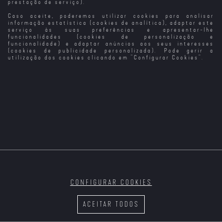
prestação de serviço).
Caso aceite, poderemos utilizar cookies para analisar
Die Hard a
Payback - A
Vingança com
The Toxic
Vingança
Vingança
Honra (1986)
Avenger: A
informação estatística (cookies de analítica), adaptar este
Vingança
serviço às suas preferências e apresentar-lhe
funcionalidades (cookies de personalização e
funcionalidade) e adaptar anúncios aos seus interesses
(cookies de publicidade personalizada). Pode gerir a
utilização dos cookies clicando em "
Configurar Cookies
".
Vingança
O Ano da Morte
Idade da Pedra
Memórias do
Planeada
de Ricardo Reis
Teatro da
Cornucópia
Raças da Noite
Ao Sabor da
Reveses da
Ambição
Fortuna
O Preço da
CONFIGURAR COOKIES
Traição
ACEITAR TODOS