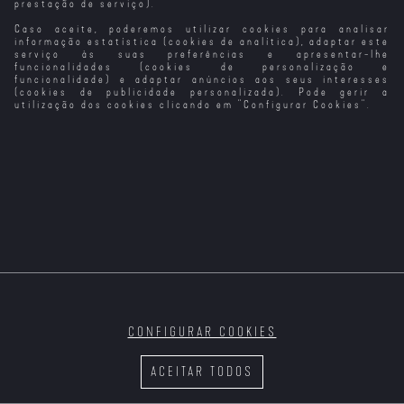
prestação de serviço).
Caso aceite, poderemos utilizar cookies para analisar
informação estatística (cookies de analítica), adaptar este
serviço às suas preferências e apresentar-lhe
funcionalidades (cookies de personalização e
funcionalidade) e adaptar anúncios aos seus interesses
(cookies de publicidade personalizada). Pode gerir a
utilização dos cookies clicando em "
Configurar Cookies
".
CONFIGURAR COOKIES
ACEITAR TODOS