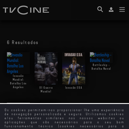
6 Resultados
Battleship -
Batalha Naval
Invasão
Mundial:
Batalha Los
Angeles
III Guerra
Invasão EUA
Mundial
Os cookies permitem-nos proporcionar lhe uma experiência
de navegação personalizada e segura. Utilizamos cookies
e/ou ferramentas similares nos nossos websites ou
aplicações que são necessários para o seu bom
funcionamento técnico (cookies necessários para a