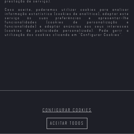
prestação de serviço).
Caso aceite, poderemos utilizar cookies para analisar
Pequenos
Os Domingos
Clarões
informação estatística (cookies de analítica), adaptar este
serviço às suas preferências e apresentar-lhe
funcionalidades (cookies de personalização e
funcionalidade) e adaptar anúncios aos seus interesses
(cookies de publicidade personalizada). Pode gerir a
utilização dos cookies clicando em "
Configurar Cookies
".
CONFIGURAR COOKIES
ACEITAR TODOS