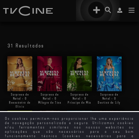
31 Resultados
Surpresa de
Surpresa de
Surpresa de
Surpresa de
Natal - O
Natal - O
Natal - O
Natal - O
Reencontro de
Milagre de Tina
Príncipe de Mia
Destino de Lily
Olivia
Os cookies permitem-nos proporcionar lhe uma experiência
de navegação personalizada e segura. Utilizamos cookies
e/ou ferramentas similares nos nossos websites ou
aplicações que são necessários para o seu bom
funcionamento técnico (cookies necessários para a