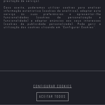
prestação de serviço).
Caso aceite, poderemos utilizar cookies para analisar
Um Natal
Um Econtro de
Natal na Quinta
Ao Som do
Diferente
Natal Perfeito
das Alpacas
Country no
informação estatística (cookies de analítica), adaptar este
Natal
serviço às suas preferências e apresentar-lhe
funcionalidades (cookies de personalização e
funcionalidade) e adaptar anúncios aos seus interesses
(cookies de publicidade personalizada). Pode gerir a
utilização dos cookies clicando em "
Configurar Cookies
".
Natal na
Natal de 99...
O Desejo de
Um Romance de
Escócia
Outra Vez!
Natal
Natal
CONFIGURAR COOKIES
Um Natal de
Salvar a Quinta
Tony, Shelly e a
Niko Salva o
Derreter o
no Natal
Magia do Natal
Natal (VO)
ACEITAR TODOS
Coração
(VP)