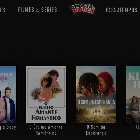
FILMES
SÉRIES
ES
PASSATEMPOS
&
g a Baby
O Último Amante
O Som da
Ki
Romântico
Esperança