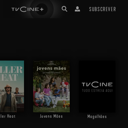
SUBSCREVER
ller Heat
Jovens Mães
Magalhães