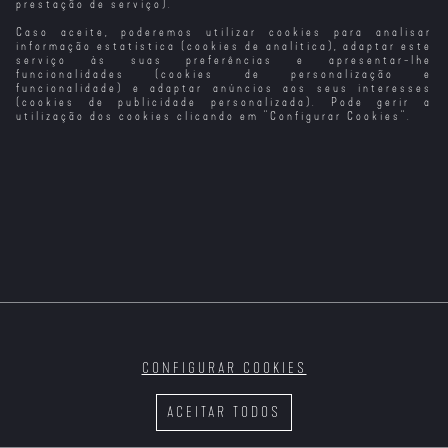
prestação de serviço).
Caso aceite, poderemos utilizar cookies para analisar
informação estatística (cookies de analítica), adaptar este
serviço às suas preferências e apresentar-lhe
funcionalidades (cookies de personalização e
funcionalidade) e adaptar anúncios aos seus interesses
(cookies de publicidade personalizada). Pode gerir a
utilização dos cookies clicando em "
Configurar Cookies
".
CONFIGURAR COOKIES
ACEITAR TODOS