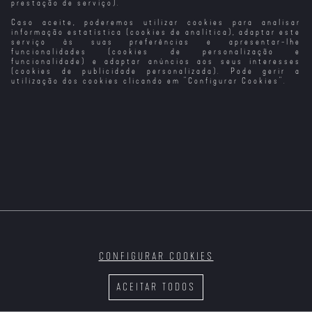
prestação de serviço).
Caso aceite, poderemos utilizar cookies para analisar
informação estatística (cookies de analítica), adaptar este
serviço às suas preferências e apresentar-lhe
funcionalidades (cookies de personalização e
funcionalidade) e adaptar anúncios aos seus interesses
(cookies de publicidade personalizada). Pode gerir a
utilização dos cookies clicando em "
Configurar Cookies
".
CONFIGURAR COOKIES
ACEITAR TODOS