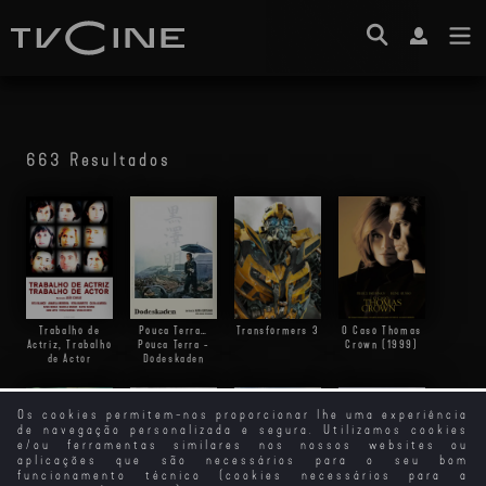
663 Resultados
Trabalho de
Pouca Terra…
Transformers 3
O Caso Thomas
Actriz, Trabalho
Pouca Terra -
Crown (1999)
de Actor
Dodeskaden
Os cookies permitem-nos proporcionar lhe uma experiência
de navegação personalizada e segura. Utilizamos cookies
e/ou ferramentas similares nos nossos websites ou
aplicações que são necessários para o seu bom
funcionamento técnico (cookies necessários para a