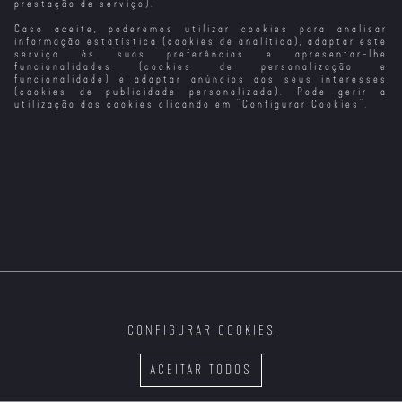
prestação de serviço).
Caso aceite, poderemos utilizar cookies para analisar
Transformers:
Transformers -
Transformers: O
Tai Chi Master
Era da Extinção
Retaliação
Último
informação estatística (cookies de analítica), adaptar este
Cavaleiro
serviço às suas preferências e apresentar-lhe
funcionalidades (cookies de personalização e
funcionalidade) e adaptar anúncios aos seus interesses
(cookies de publicidade personalizada). Pode gerir a
utilização dos cookies clicando em "
Configurar Cookies
".
Terrifier
Thelma (2024)
Surpresa de
A Terra Treme
Natal - O
Milagre de Tina
CONFIGURAR COOKIES
Três Menos Eu
Tração
O Ancoradouro
Carmen
do Tempo
Troubles
ACEITAR TODOS