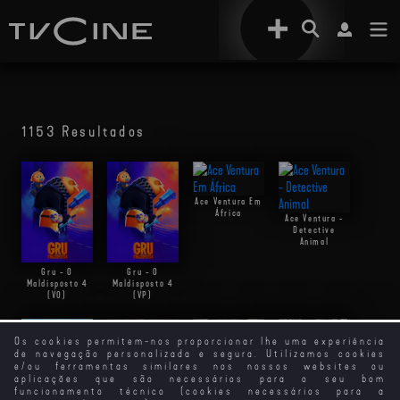
1153 Resultados
Ace Ventura Em
África
Ace Ventura -
Detective
Animal
Gru - O
Gru - O
Maldisposto 4
Maldisposto 4
(VO)
(VP)
Os cookies permitem-nos proporcionar lhe uma experiência
de navegação personalizada e segura. Utilizamos cookies
e/ou ferramentas similares nos nossos websites ou
aplicações que são necessários para o seu bom
funcionamento técnico (cookies necessários para a