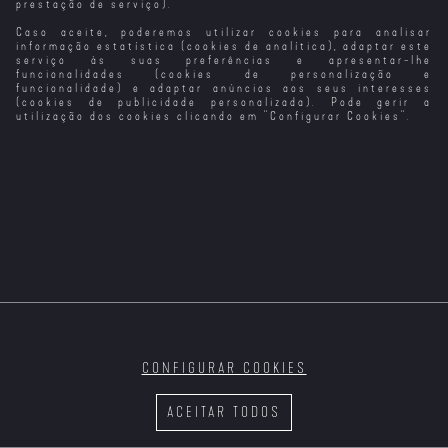
prestação de serviço).
Caso aceite, poderemos utilizar cookies para analisar
Vermiglio
O Velho e a
Nouvelle Vague
Anónimo
T2
Espada
informação estatística (cookies de analítica), adaptar este
serviço às suas preferências e apresentar-lhe
funcionalidades (cookies de personalização e
funcionalidade) e adaptar anúncios aos seus interesses
(cookies de publicidade personalizada). Pode gerir a
utilização dos cookies clicando em "
Configurar Cookies
".
Velocidade
Furiosa 5
Sei o que
Ainda Sei o que
Fizeste no
Fizeste no
Verão Passado
Verão Passado
Noite Escura
(Versão do
Realizador)
A Vida, O
Amor... e as
Vacas
CONFIGURAR COOKIES
Velocidade
As Cinquenta
Velocidade
Furiosa 6
Sombras de
Furiosa 7
ACEITAR TODOS
Grey (Versão
(versão
Alargada)
alargada)