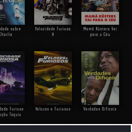
rdade sobre
Velocidade Furiosa
Mamã Küsters Vai
Charlie
9
para o Céu
dade Furiosa
Velozes e Furiosos
Verdades Difíceis
gação Tóquio