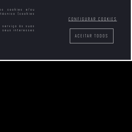
mos cookies e/ou
técnico (cookies
CONFIGURAR COOKIES
e serviço às suas
s seus interesses
ACEITAR TODOS
s dos Heróis
Diário da Minha
Mestre da Espada
Condor: Os
Vagina
3: Leste Vermelho
alentes
 Sentimental
Dia e Noite
Karate Kid