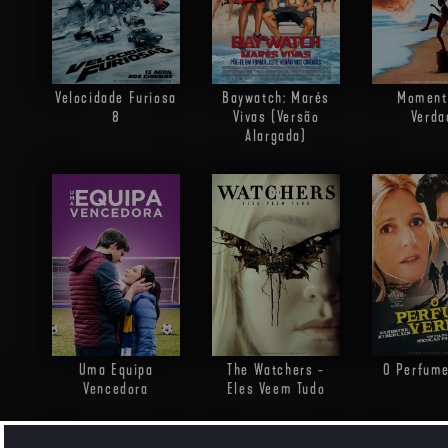
Velocidade Furiosa
Baywatch: Marés
Moment
8
Vivas (Versão
Verda
Alargada)
Uma Equipa
The Watchers -
O Perfume
Vencedora
Eles Veem Tudo