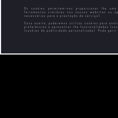
Os cookies permitem-nos proporcionar lhe uma 
ferramentas similares nos nossos websites ou a
necessários para a prestação de serviço).
Caso aceite, poderemos utilizar cookies para anal
preferências e apresentar-lhe funcionalidades (co
(cookies de publicidade personalizada). Pode gerir
Aquele Inverno em
A Maldição do Vale
Sei o Que 
Veneza
dos Faraós
no Verão 
(202
Têm de Vir Vê-la
O Tio Vânia
Contos da 