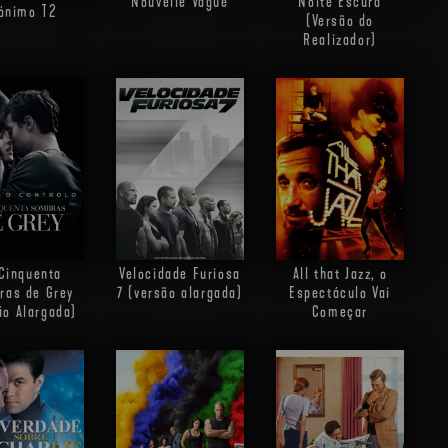
Nouvelle Vague
Noite Escura
ónimo
T2
(Versão do
Realizador)
Cinquenta
Velocidade Furiosa
All that Jazz, o
ras de Grey
7 (versão alargada)
Espectáculo Vai
ão Alargada)
Começar