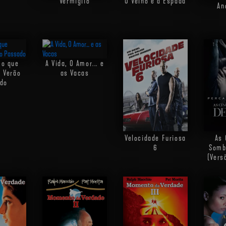
Vermiglio
O Velho e a Espada
An
 o que
A Vida, O Amor... e
o Verão
as Vacas
do
Velocidade Furiosa
As 
6
Somb
(Vers