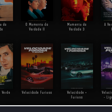
o da
O Momento da
Momento da
A Ve
de
Verdade II
Verdade 3
 Verde
Velocidade Furiosa
Velocidade +
Veloci
Furiosa
- Li