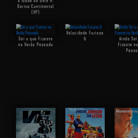
A Idade do Gelo 4:
Deriva Continental
(VP)
Velocidade Furiosa
Sei o que Fizeste
5
Ainda Sei
no Verão Passado
Fizeste n
Passa