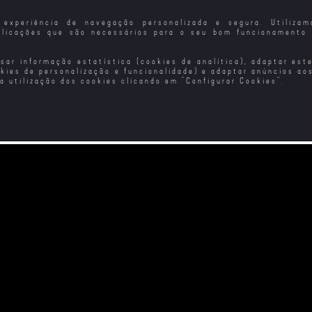
experiência de navegação personalizada e segura. Utiliza
plicações que são necessários para o seu bom funcionamento 
isar informação estatística (cookies de analítica), adaptar est
okies de personalização e funcionalidade) e adaptar anúncios ao
 a utilização dos cookies clicando em "
Configurar Cookies
".
Fizeste
A Verdadeira Dor
The Lionheart - O
Lenda
Passado
Legado da
do 
5)
Velocidade
V
Lua Vaga
Conto de Verão
Valor
Living the Land - O
Vento é Imparável