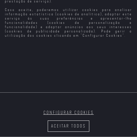
prestação de serviço).
Caso aceite, poderemos utilizar cookies para analisar
Três Menos Eu
A Herdeira e o
A Mulher Que
Ossos E Tudo
Faz-tudo
Acreditava Ser
informação estatística (cookies de analítica), adaptar este
Presidente Dos
serviço às suas preferências e apresentar-lhe
EUA
funcionalidades (cookies de personalização e
funcionalidade) e adaptar anúncios aos seus interesses
(cookies de publicidade personalizada). Pode gerir a
utilização dos cookies clicando em "
Configurar Cookies
".
Não Esperes
The Watchers -
After: Depois de
Se Eu Tivesse
Mais
T1
Eles Veem Tudo
Tudo (2023)
Pernas, Dava-te
Um Pontapé
CONFIGURAR COOKIES
A Mulher que
Eu e o Sr.
Eu, Jack Wright
Tu e Eu
Morreu de Pé
Perfeito
T1
ACEITAR TODOS