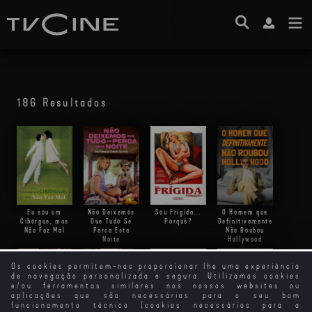
186 Resultados
Eu sou um
Não Deixemos
Sou Frígida...
O Homem que
Ciborgue, mas
Que Tudo Se
Porquê?
Definitivamente
Não Faz Mal
Perca Esta
Não Roubou
Noite
Hollywood
Os cookies permitem-nos proporcionar lhe uma experiência
de navegação personalizada e segura. Utilizamos cookies
e/ou ferramentas similares nos nossos websites ou
aplicações que são necessários para o seu bom
funcionamento técnico (cookies necessários para a