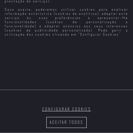
prestação de serviço).
Caso aceite, poderemos utilizar cookies para analisar
O Amor Está no
À Noite, no
À Noite no
Ao Som do
Ar (2024)
Museu 2
Museu: O
Country no
informação estatística (cookies de analítica), adaptar este
Segredo do
Natal
serviço às suas preferências e apresentar-lhe
Faraó
funcionalidades (cookies de personalização e
funcionalidade) e adaptar anúncios aos seus interesses
(cookies de publicidade personalizada). Pode gerir a
utilização dos cookies clicando em "
Configurar Cookies
".
Sei o Que
Fuga no Gelo
Inferno no
Amor no
Fizeste no
Pântano
Amazonas
Verão Passado
(2025)
Sei o que
Fizeste no
Verão Passado
CONFIGURAR COOKIES
Primeiro Passa
Uma Noite no
Uma Melodia no
no Exame
Zoo (VP)
Parque
ACEITAR TODOS