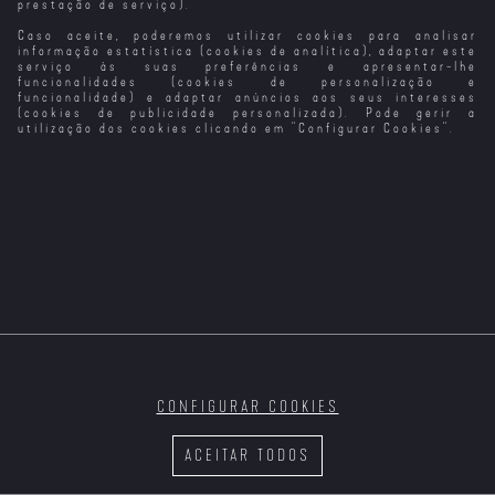
prestação de serviço).
Caso aceite, poderemos utilizar cookies para analisar
Não Entres
O Mal Não
Não Deixemos
O Amor Não Tira
Existe
Que Tudo Se
Férias
informação estatística (cookies de analítica), adaptar este
Perca Esta
serviço às suas preferências e apresentar-lhe
Noite
funcionalidades (cookies de personalização e
funcionalidade) e adaptar anúncios aos seus interesses
(cookies de publicidade personalizada). Pode gerir a
utilização dos cookies clicando em "
Configurar Cookies
".
Não Esperes
Não Há Como a
Não Brinques
Não Fales do
Mais
T1
Nossa Casa
com Estranhos
Mal
O Regresso de
Johnny English
CONFIGURAR COOKIES
O Homem que
Amanhã Não Dão
Johnny English
Definitivamente
Chuva (VO)
ACEITAR TODOS
Não Roubou
Hollywood