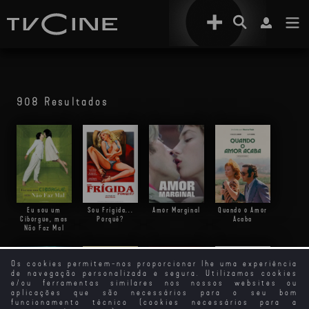
908 Resultados
Eu sou um
Sou Frígida...
Amor Marginal
Quando o Amor
Ciborgue, mas
Porquê?
Acaba
Não Faz Mal
Os cookies permitem-nos proporcionar lhe uma experiência
de navegação personalizada e segura. Utilizamos cookies
e/ou ferramentas similares nos nossos websites ou
aplicações que são necessários para o seu bom
funcionamento técnico (cookies necessários para a