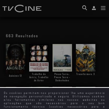
663 Resultados
Trabalho de
Pouca Terra…
Transformers 3
Anónimo
T2
Actriz, Trabalho
Pouca Terra -
de Actor
Dodeskaden
Os cookies permitem-nos proporcionar lhe uma experiência
de navegação personalizada e segura. Utilizamos cookies
e/ou ferramentas similares nos nossos websites ou
aplicações que são necessários para o seu bom
funcionamento técnico (cookies necessários para a