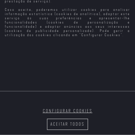
prestação de serviço).
Caso aceite, poderemos utilizar cookies para analisar
O Caso Thomas
Transformers:
Transformers -
Transformers: O
Crown (1999)
Era da Extinção
Retaliação
Último
informação estatística (cookies de analítica), adaptar este
Cavaleiro
serviço às suas preferências e apresentar-lhe
funcionalidades (cookies de personalização e
funcionalidade) e adaptar anúncios aos seus interesses
(cookies de publicidade personalizada). Pode gerir a
utilização dos cookies clicando em "
Configurar Cookies
".
Tai Chi Master
Terrifier
Thelma (2024)
Surpresa de
Natal - O
Milagre de Tina
CONFIGURAR COOKIES
A Terra Treme
Três Menos Eu
Tração
O Ancoradouro
do Tempo
ACEITAR TODOS