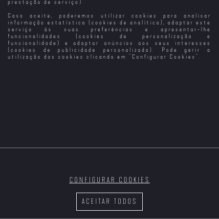
prestação de serviço).
Caso aceite, poderemos utilizar cookies para analisar
Partilhar
informação estatística (cookies de analítica), adaptar este
serviço às suas preferências e apresentar-lhe
funcionalidades (cookies de personalização e
funcionalidade) e adaptar anúncios aos seus interesses
(cookies de publicidade personalizada). Pode gerir a
utilização dos cookies clicando em "
Configurar Cookies
".
Sessão STOP
Sinopse:
Ação, drama, suspense: os melhores
ingredientes fazem os melhores filmes para um fim de
tarde no sofá.
KILLER HEAT
VIAGEM DE
INVERNO
O 
RISCO
MORTAL
DE
CONFIGURAR COOKIES
ACEITAR TODOS