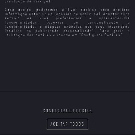
prestação de serviço).
Caso aceite, poderemos utilizar cookies para analisar
Partilhar
informação estatística (cookies de analítica), adaptar este
serviço às suas preferências e apresentar-lhe
funcionalidades (cookies de personalização e
funcionalidade) e adaptar anúncios aos seus interesses
(cookies de publicidade personalizada). Pode gerir a
utilização dos cookies clicando em "
Configurar Cookies
".
Dia de Portugal
Sinopse:
Uma maratona de filmes portugueses
notáveis para assinalar o Dia de Portugal, de Camões e
das Comunidades Portuguesas.
A VIDA
GRAND TOUR
LAVAGANTE
O 
LUMINOSA
CONFIGURAR COOKIES
ACEITAR TODOS